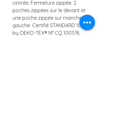
cintrée. Fermeture zippée. 2
poches zippées sur le devant et
une poche zippée sur manche
gauche. Certifié STANDARD 100
by OEKO-TEX® N° CQ 1007/8,
IFTH
51 rue de Paris,
77700 Bailly-
Romainvilliers
grvaldeurope@gmail.com
06.20.91.69.32