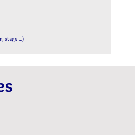
, stage ...)
ges