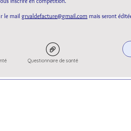
ous inscrire en compétition.
r le mail
grvaldefacture@gmail.com
mais seront éditée
anté
Questionnaire de santé
y-Romainvilliers
Mentions légales et RGPD
Statuts