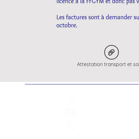
licence à la FFGYM et donc pas v
Les factures sont à demander su
octobre.
Attestation transport et s
51 rue de Paris,
77700 Baill
grvaldeurope@gmail.com
06.20.91.69.32