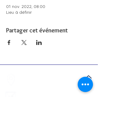
01 nov. 2022, 08:00
Lieu à définir
Partager cet événement
51 rue de Paris,
77700 Bailly-
Romainvilliers
grvaldeurope@gmail.com
06.20.91.69.32